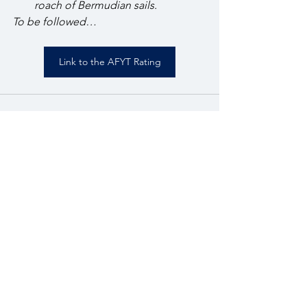
roach of Bermudian sails.
To be followed…
Link to the AFYT Rating
Voir tout
Posts récents