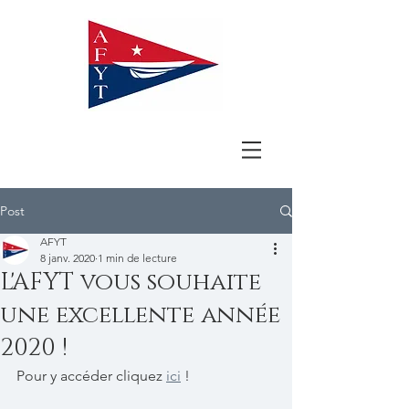
Post
AFYT
8 janv. 2020
1 min de lecture
L'AFYT vous souhaite
une excellente année
2020 !
Pour y accéder cliquez 
ici
 !