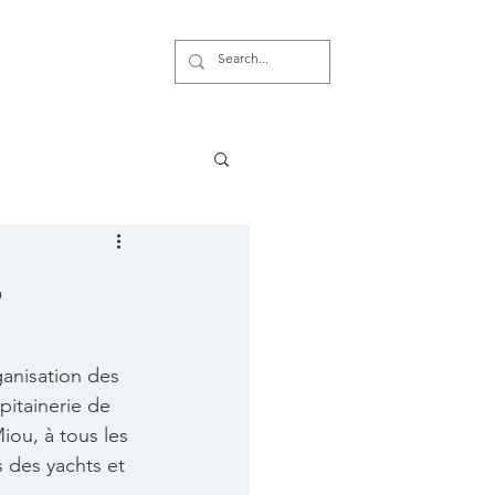
s
ganisation des 
pitainerie de 
iou, à tous les 
 des yachts et 