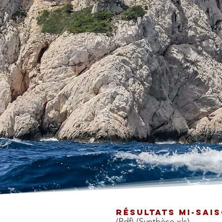
RÉSULTATS MI-SAI
(Pdf)
(Synthèse xls)