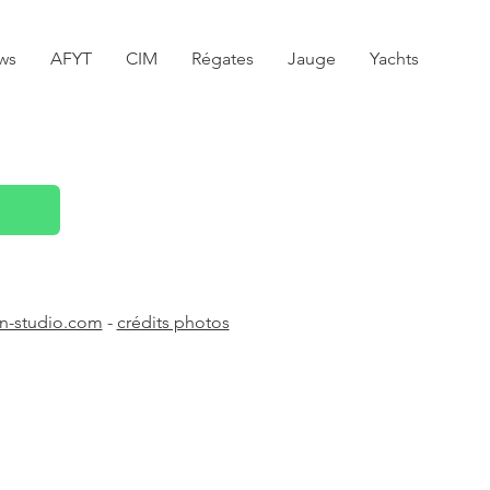
ws
AFYT
CIM
Régates
Jauge
Yachts
n-studio.com
-
crédits photos