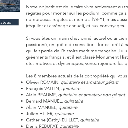
Notre objectif est de le faire vivre activement au t
régates pour monter sur les podium, comme ça a 
nombreuses régates et même à l’AFYT, mais aussi e
bateau
(régulier et carénage annuel), et aux convoyages.
Si vous êtes un marin chevronné, actuel ou ancien
passionné, en quête de sensations fortes, prêt à 
qui fait partie de l’histoire maritime française (Lulu
gréements français, et il est classé Monument Hist
êtes motivés et dynamiques, venez rejoindre les qu
Les 8 membres actuels de la copropriété qui vous 
Olivier ROMAIN,
quirataire et armateur gérant
François VALLIN,
quirataire
Alain BEAUME,
quirataire et armateur non gérant
Bernard MANUEL,
quirataire
Alain MANUEL,
quirataire
Julien ETTER
, quirataire
Catherine (Cathy) EUILLET,
quirataire
Denis REBUFAT,
quirataire