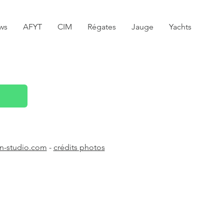
ws
AFYT
CIM
Régates
Jauge
Yachts
n-studio.com
-
crédits photos