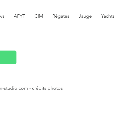
ws
AFYT
CIM
Régates
Jauge
Yachts
n-studio.com
-
crédits photos