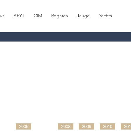
ws
AFYT
CIM
Régates
Jauge
Yachts
2006
2008
2009
2010
201