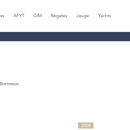
ws
AFYT
CIM
Régates
Jauge
Yachts
Brenneur
2009