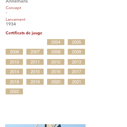
Annemans
Concept
-
Lancement
1934
Certificats de jauge
2004
2005
2006
2007
2008
2009
2010
2011
2012
2013
2014
2015
2016
2017
2018
2019
2020
2021
2022