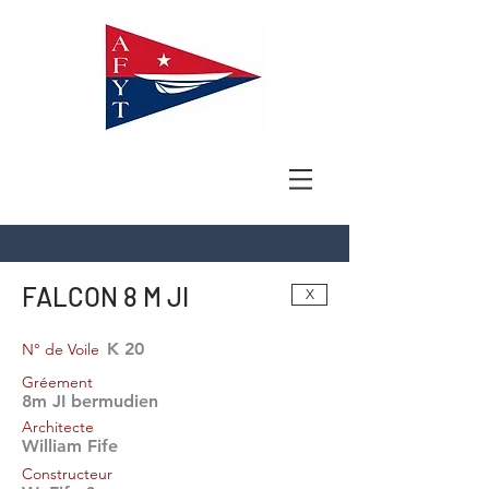
FALCON 8 M JI
X
K 20
N° de Voile
Gréement
8m JI bermudien
Architecte
William Fife
Constructeur