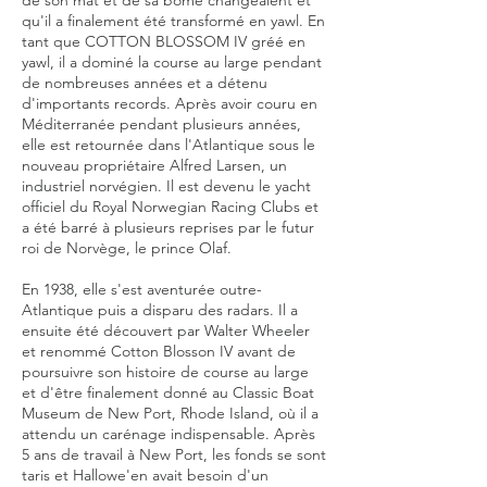
de son mât et de sa bôme changeaient et
qu'il a finalement été transformé en yawl. En
tant que COTTON BLOSSOM IV gréé en
yawl, il a dominé la course au large pendant
de nombreuses années et a détenu
d'importants records. Après avoir couru en
Méditerranée pendant plusieurs années,
elle est retournée dans l'Atlantique sous le
nouveau propriétaire Alfred Larsen, un
industriel norvégien. Il est devenu le yacht
officiel du Royal Norwegian Racing Clubs et
a été barré à plusieurs reprises par le futur
roi de Norvège, le prince Olaf.
En 1938, elle s'est aventurée outre-
Atlantique puis a disparu des radars. Il a
ensuite été découvert par Walter Wheeler
et renommé Cotton Blosson IV avant de
poursuivre son histoire de course au large
et d'être finalement donné au Classic Boat
Museum de New Port, Rhode Island, où il a
attendu un carénage indispensable. Après
5 ans de travail à New Port, les fonds se sont
taris et Hallowe'en avait besoin d'un