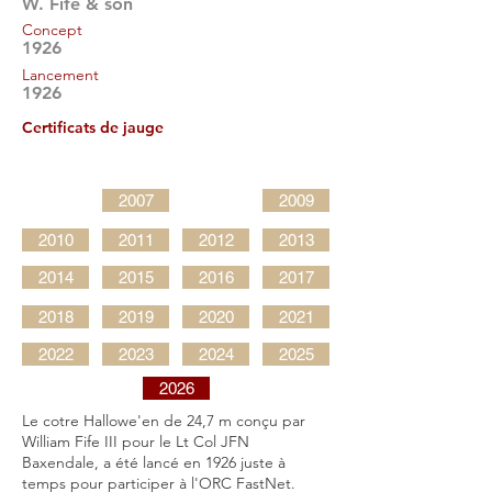
W. Fife & son
Concept
1926
Lancement
1926
Certificats de jauge
2007
2009
2010
2011
2012
2013
2014
2015
2016
2017
2018
2019
2020
2021
2022
2023
2024
2025
2026
Le cotre Hallowe'en de 24,7 m conçu par
William Fife III pour le Lt Col JFN
Baxendale, a été lancé en 1926 juste à
temps pour participer à l'ORC FastNet.