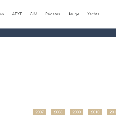
ws
AFYT
CIM
Régates
Jauge
Yachts
2007
2008
2009
2010
201