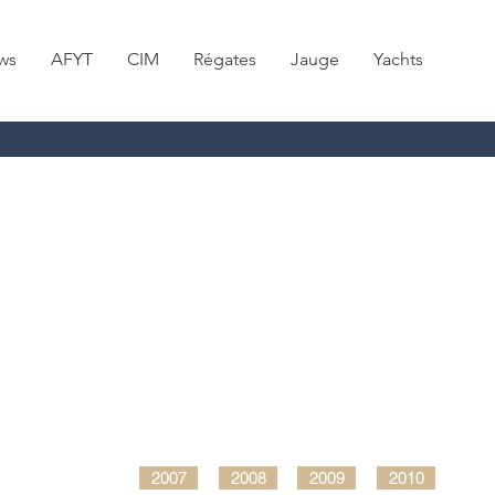
ws
AFYT
CIM
Régates
Jauge
Yachts
2007
2008
2009
2010