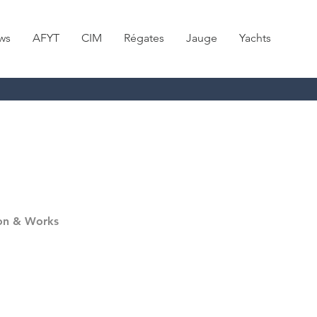
ws
AFYT
CIM
Régates
Jauge
Yachts
ron & Works