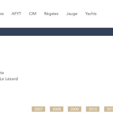
ws
AFYT
CIM
Régates
Jauge
Yachts
tte
Le Lézard
2007
2008
2009
2010
201