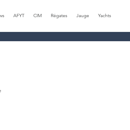
ws
AFYT
CIM
Régates
Jauge
Yachts
e