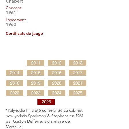
Chabert
Concept
1961
Lancement
1962
Certificats de jauge
2011
2012
2013
2014
2015
2016
2017
2018
2019
2020
2021
2022
2023
2024
2025
2026
"Palynodie II" a été commandé au cabinet
new-yorkais Sparkman & Stephens en 1961
par Gaston Defferre, alors maire de
Marseille.