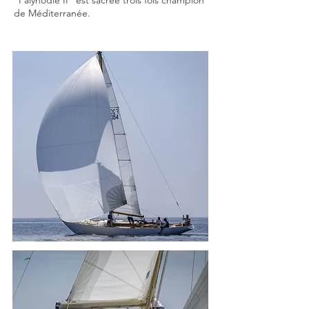
"Palynodie II" est sacrée trois fois champion
de Méditerranée.