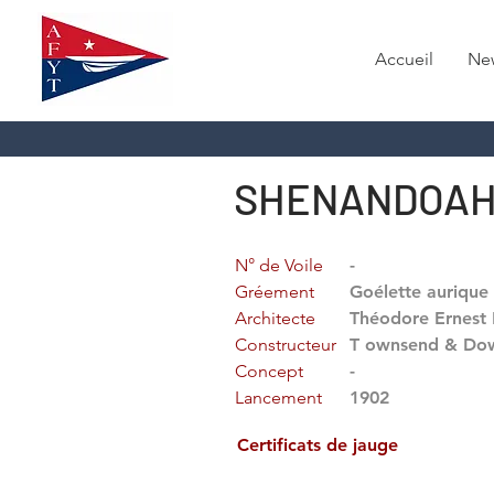
Accueil
Ne
SHENANDOAH
N° de Voile
-
Gréement
Goélette aurique
Architecte
Théodore Ernest 
Constructeur
T ownsend & Do
Concept
-
Lancement
1902
Certificats de jauge