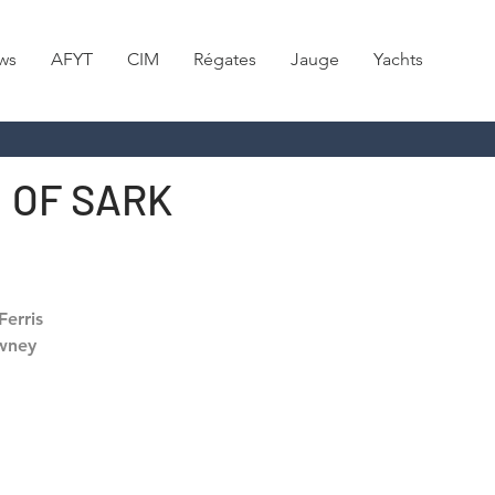
ws
AFYT
CIM
Régates
Jauge
Yachts
 OF SARK
Ferris
wney