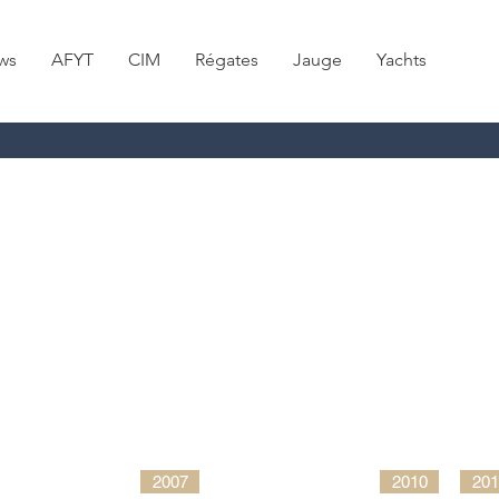
ws
AFYT
CIM
Régates
Jauge
Yachts
2007
2010
201