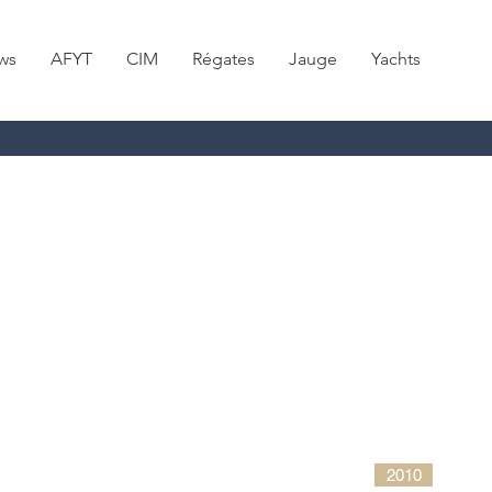
ws
AFYT
CIM
Régates
Jauge
Yachts
2010