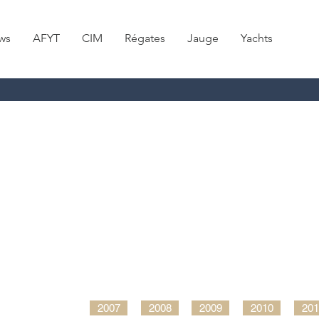
ws
AFYT
CIM
Régates
Jauge
Yachts
2007
2008
2009
2010
201