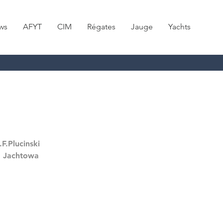
ws
AFYT
CIM
Régates
Jauge
Yachts
F.Plucinski
a Jachtowa