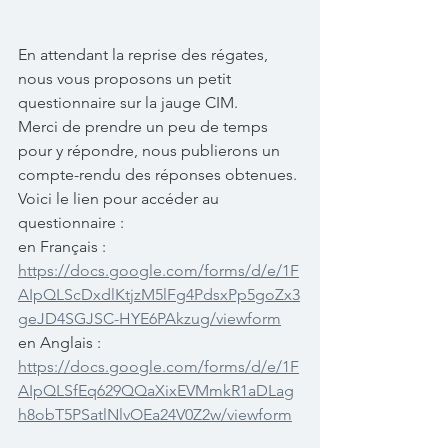
En attendant la reprise des régates, 
nous vous proposons un petit 
questionnaire sur la jauge CIM. 
Merci de prendre un peu de temps 
pour y répondre, nous publierons un 
compte-rendu des réponses obtenues.
Voici le lien pour accéder au 
questionnaire : 
en Français : 
https://docs.google.com/forms/d/e/1F
AIpQLScDxdlKtjzM5lFg4PdsxPp5goZx3
geJD4SGJSC-HYE6PAkzug/viewform
en Anglais :
https://docs.google.com/forms/d/e/1F
AIpQLSfEq629QQaXixEVMmkR1aDLag
h8obT5PSatlNlvOEa24V0Z2w/viewform