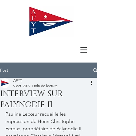
Post
AFYT
9 oct. 2019
1 min de lecture
INTERVIEW SUR
PALYNODIE II
Pauline Lecœur recueille les 
impression de Henri Christophe 
Ferbus, propriétaire de Palynodie II, 
premier en Classique Marconi à mi-