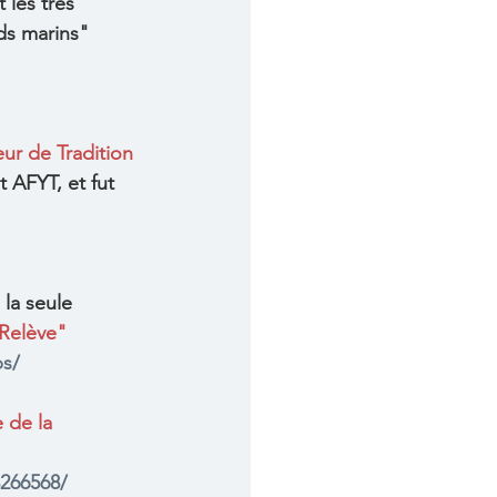
les très 
ds marins" 
ur de Tradition 
t AFYT, et fut 
, la seule 
Relève"
ps/
 de la 
266568/