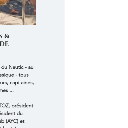
 & 
DE 
 du Nautic - au 
ssique - tous 
urs, capitaines, 
mes ...
TOZ, président 
ésident du 
b (AYC) et  