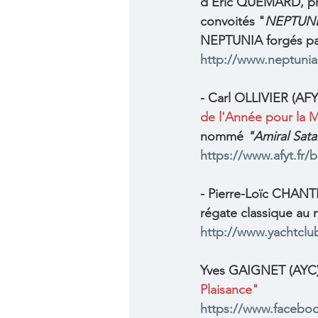
d'Eric QUEMARD, prés
convoités "
NEPTUNE
NEPTUNIA forgés par 
http://www.neptunia.
- Carl OLLIVIER (AF
de l'Année pour la 
nommé 
"Amiral Sat
https://www.afyt.fr
- Pierre-Loïc CHANT
régate classique au 
http://www.yachtclub
Yves GAIGNET (AYC),
Plaisance"
https://www.facebo