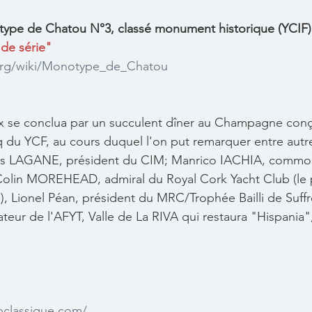
pe de Chatou N°3, classé monument historique (YCIF) 
 de série"
a.org/wiki/Monotype_de_Chatou
ix se conclua par un succulent dîner au Champagne conç
 du YCF, au cours duquel l'on put remarquer entre autre
Yves LAGANE, président du CIM; Manrico IACHIA, commo
Colin MOREHEAD, admiral du Royal Cork Yacht Club (le p
, Lionel Péan, président du MRC/Trophée Bailli de Suffr
eur de l'AFYT, Valle de La RIVA qui restaura "Hispania",
bclassique.com/