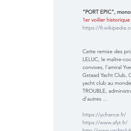
"PORT EPIC", monoty
1er voilier historique
https://fr.wikipedi
Cette remise des pr
LELUC, le maître-coq
convives, l'amiral 
Gstaad Yacht Club, 
yacht club au monde)
TROUBLE, administrat
d'autres ...
https://ycfrance.fr/
https://www.afyt.fr/
http://www.yachtclu