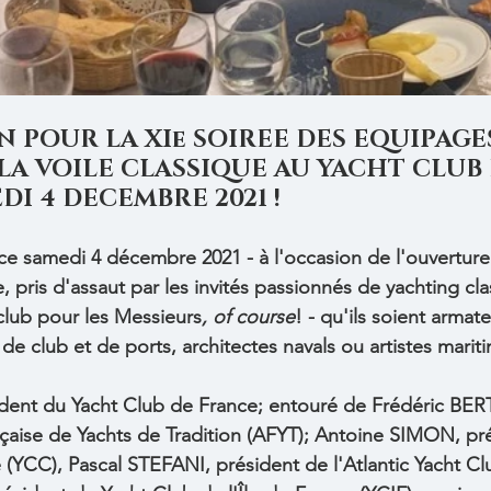
 POUR LA XIe SOIREE DES EQUIPAGES
LA VOILE CLASSIQUE AU YACHT CLUB 
I 4 DECEMBRE 2021 !
ce samedi 4 décembre 2021 - à l'occasion de l'ouverture
 pris d'assaut par les invités passionnés de yachting cla
 club pour les Messieurs
, of course
! - qu'ils soient armate
 de club et de ports, architectes navals ou artistes mariti
ident du Yacht Club de France; entouré de Frédéric BER
nçaise de Yachts de Tradition (AFYT); Antoine SIMON, pr
 (YCC), Pascal STEFANI, président de l'Atlantic Yacht Clu