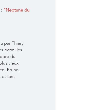
: 
"Neptune du 
u par Thiery 
s parmi les 
dore du 
lus vieux 
en, Bruno 
 et tant 