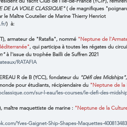
ident du Yacht Club de l'Île-de-France (YCIF), remirent 
 DE LA VOILE CLASSIQUE"
 ( de magnifiques "poignar
le Maître Coutelier de Marine Thierry Henriot 
fr/
)  à: 
YT), armateur de "Ratafia", nommé 
"Neptune de l'Armate
Méditerranée"
, qui participa à toutes les régates du circui
an"
 à l'issue du trophée Bailli de Suffren 2021
/bateaux/RATAFIA
EREAU R de B (YCC), fondateur du 
"Défi des Midships"
monde pour étudiants, récipiendaire du 
"Neptune de la 
classique.com/sur-l-eau/les-courses/le-defi-des-midshi
 maître maquettiste de marine : 
"Neptune de la Culture
ok.com/Yves-Gaignet-Ship-Shapes-Maquettes-400813483