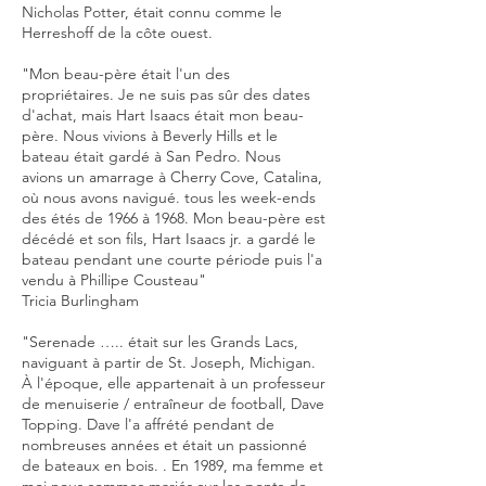
Nicholas Potter, était connu comme le
Herreshoff de la côte ouest.
"Mon beau-père était l'un des
propriétaires. Je ne suis pas sûr des dates
d'achat, mais Hart Isaacs était mon beau-
père. Nous vivions à Beverly Hills et le
bateau était gardé à San Pedro. Nous
avions un amarrage à Cherry Cove, Catalina,
où nous avons navigué. tous les week-ends
des étés de 1966 à 1968. Mon beau-père est
décédé et son fils, Hart Isaacs jr. a gardé le
bateau pendant une courte période puis l'a
vendu à Phillipe Cousteau"
Tricia Burlingham
"Serenade ….. était sur les Grands Lacs,
naviguant à partir de St. Joseph, Michigan.
À l'époque, elle appartenait à un professeur
de menuiserie / entraîneur de football, Dave
Topping. Dave l'a affrété pendant de
nombreuses années et était un passionné
de bateaux en bois. . En 1989, ma femme et