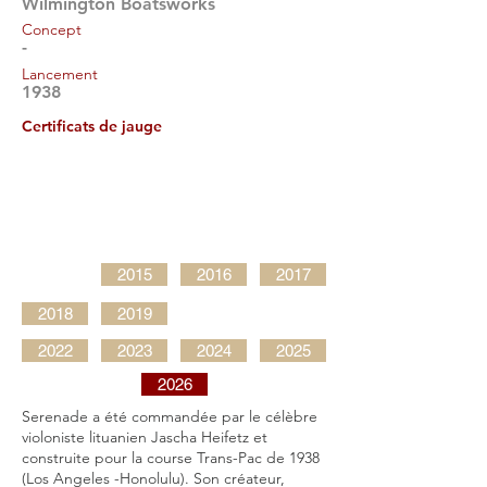
Wilmington Boatsworks
Concept
-
Lancement
1938
Certificats de jauge
2015
2016
2017
2018
2019
2022
2023
2024
2025
2026
Serenade a été commandée par le célèbre
violoniste lituanien Jascha Heifetz et
construite pour la course Trans-Pac de 1938
(Los Angeles -Honolulu). Son créateur,