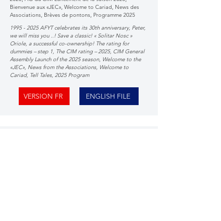
Bienvenue aux «JEC», Welcome to Cariad, News des
Associations, Brèves de pontons, Programme 2025
1995 - 2025
AFYT celebrates its 30th anniversary, Peter,
we will miss you ..! Save a classic! « Solitar Nosc »
Oriole, a successful co-ownership! The rating for
dummies – step 1, The CIM rating – 2025, CIM General
Assembly Launch of the 2025 season, Welcome to the
«JEC», News from the Associations, Welcome to
Cariad, Tell Tales, 2025 Program
VERSION FR
ENGLISH FILE