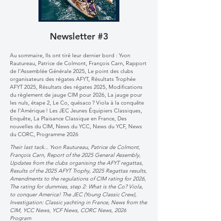
Newsletter #3
Au sommaire, Ils ont tiré leur dernier bord : Yvon
Rautureau, Patrice de Colmont, François Carn, Rapport
de l’Assemblée Générale 2025, Le point des clubs
organisateurs des régates AFYT, Résultats Trophée
AFYT 2025, Résultats des régates 2025, Modifications
du règlement de jauge CIM pour 2026, La jauge pour
les nuls, étape 2, Le Co, quésaco ? Viola à la conquête
de l’Amérique ! Les JEC Jeunes Équipiers Classiques,
Enquête, La Plaisance Classique en France, Des
nouvelles du CIM, News du YCC, News du YCF, News
du CORC, Programme 2026
Their last tack... Yvon Rautureau, Patrice de Colmont,
François Carn, Report of the 2025 General Assembly,
Updates from the clubs organising the AFYT regattas,
Results of the 2025 AFYT Trophy, 2025 Regattas results,
Amendments to the regulations of CIM rating for 2026,
The rating for dummies, step 2: What is the Co? Viola,
to conquer America! The JEC (Young Classic Crew),
Investigation: Classic yachting in France, News from the
CIM, YCC News, YCF News, CORC News, 2026
Program