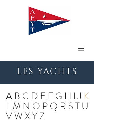
LES YACHTS
A
B
C
D
E
F
G
H
I
J
K
L
M
N
O
P
Q
R
S
T
U
V
W
X
Y
Z