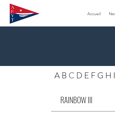
Accueil
Ne
A
B
C
D
E
F
G
H
RAINBOW III