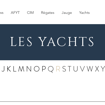
ws
AFYT
CIM
Régates
Jauge
Yachts
LES YACHTS
I
J
K
L
M
N
O
P
Q
R
S
T
U
V
W
X
Y