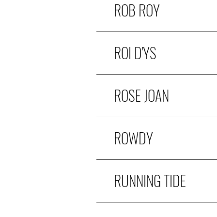
ROB ROY
ROI D'YS
ROSE JOAN
ROWDY
RUNNING TIDE