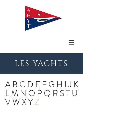
LES YACHTS
A
B
C
D
E
F
G
H
I
J
K
L
M
N
O
P
Q
R
S
T
U
V
W
X
Y
Z